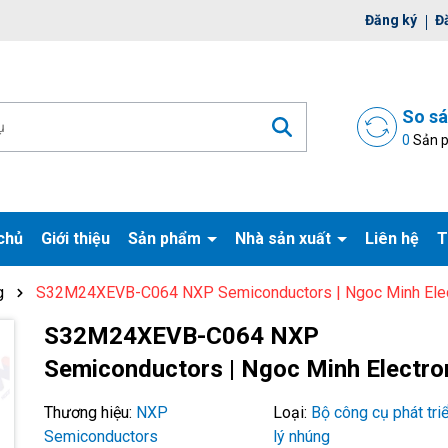
ờ đợi bạn
Đăng ký
Đ
So s
0
Sản 
chủ
Giới thiệu
Sản phẩm
Nhà sản xuất
Liên hệ
T
g
S32M24XEVB-C064 NXP Semiconductors | Ngoc Minh Elec
S32M24XEVB-C064 NXP
Mã giảm giá:
Semiconductors | Ngoc Minh Electro
Ngày hết hạn:
Thương hiệu:
NXP
Loại:
Bộ công cụ phát tri
Điều kiện:
Semiconductors
lý nhúng