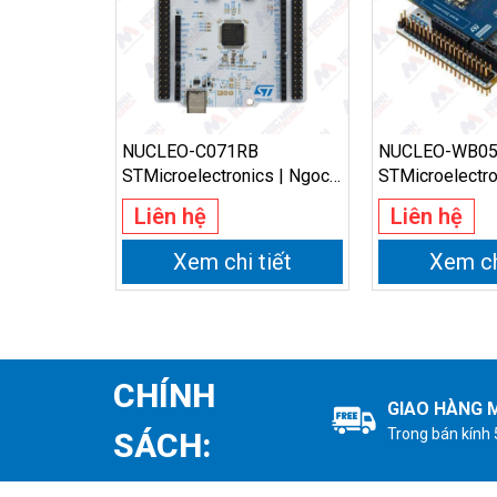
NUCLEO-C071RB
NUCLEO-WB0
STMicroelectronics | Ngoc
STMicroelectro
Minh Electronics
Minh Electroni
Liên hệ
Liên hệ
Xem chi tiết
Xem ch
CHÍNH
GIAO HÀNG M
Trong bán kính
SÁCH: