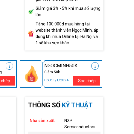
Giảm giá 3% - 5% khi mua số lượng
lớn.
Tặng 100.000₫ mua hàng tại
website thành viên Ngọc Minh, áp
dụng khi mua Online tại Hà Nội và
1 số khu vực khác.
NGOCMINH50K
ng
Giảm 50k
HSD: 1/1/2024
 chép
Sao chép
THÔNG SỐ
KỸ THUẬT
Nhà sản xuất
NXP
Semiconductors