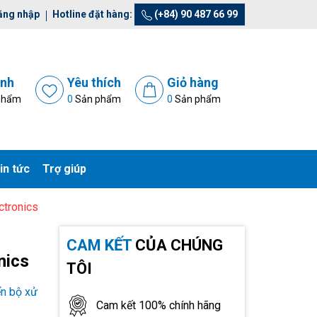
ăng nhập
Hotline đặt hàng:
(+84) 90 487 66 99
ánh
Yêu thích
Giỏ hàng
phẩm
0
Sản phẩm
0
Sản phẩm
in tức
Trợ giúp
tronics
CAM KẾT
CỦA CHÚNG
nics
TÔI
ển bộ xử
Cam kết 100% chính hãng