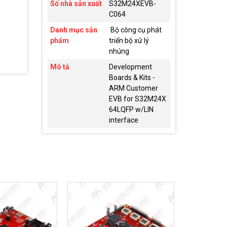
Số nhà sản xuất
S32M24XEVB-
C064
Danh mục sản
Bộ công cụ phát
phẩm
triển bộ xử lý
nhúng
Mô tả
Development
Boards & Kits -
ARM Customer
EVB for S32M24X
64LQFP w/LIN
interface