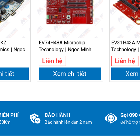
5KZ
EV74H48A Microchip
EV31H43A Mi
nics | Ngoc
Technology | Ngoc Minh
Technology |
cs
Electronics
Electronics
Liên hệ
Liên hệ
i tiết
Xem chi tiết
Xem c
IỄN PHÍ
BẢO HÀNH
Gọi 090 
 50Km
Bảo hành lên đến 2 năm
Để hỗ trợ