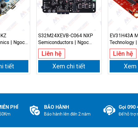
5KZ
S32M24XEVB-C064 NXP
EV31H43A Mi
nics | Ngoc
Semiconductors | Ngoc
Technology |
cs
Minh Electronics
Electronics
Liên hệ
Liên hệ
i tiết
Xem chi tiết
Xem c
IỄN PHÍ
BẢO HÀNH
Gọi 090 
 50Km
Bảo hành lên đến 2 năm
Để hỗ trợ