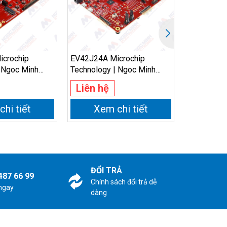
crochip
EV42J24A Microchip
KITPSC3M5
 Ngoc Minh
Technology | Ngoc Minh
Technologi
Electronics
Electronics
Liên hệ
Liên hệ
hi tiết
Xem chi tiết
Xem
ĐỔI TRẢ
487 66 99
Chính sách đổi trả dễ
 ngay
dàng