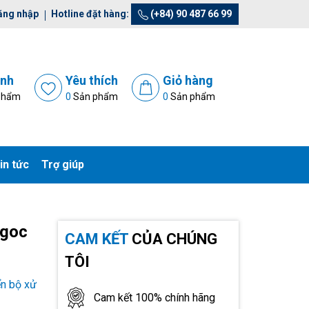
ăng nhập
Hotline đặt hàng:
(+84) 90 487 66 99
ánh
Yêu thích
Giỏ hàng
phẩm
0
Sản phẩm
0
Sản phẩm
in tức
Trợ giúp
Ngoc
CAM KẾT
CỦA CHÚNG
TÔI
ển bộ xử
Cam kết 100% chính hãng