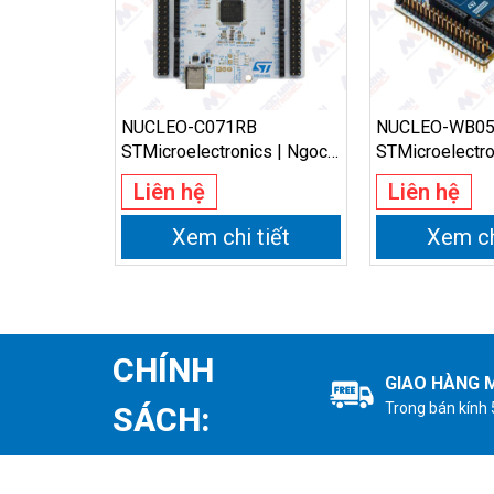
NUCLEO-C071RB
NUCLEO-WB0
STMicroelectronics | Ngoc
STMicroelectro
Minh Electronics
Minh Electroni
Liên hệ
Liên hệ
Xem chi tiết
Xem ch
CHÍNH
GIAO HÀNG M
Trong bán kính
SÁCH: