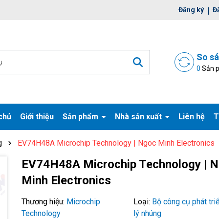
ờ đợi bạn
Đăng ký
Đ
So s
0
Sản 
chủ
Giới thiệu
Sản phẩm
Nhà sản xuất
Liên hệ
T
g
EV74H48A Microchip Technology | Ngoc Minh Electronics
EV74H48A Microchip Technology | 
Mã giảm giá:
Minh Electronics
Ngày hết hạn:
Thương hiệu:
Microchip
Loại:
Bộ công cụ phát tri
Điều kiện:
Technology
lý nhúng