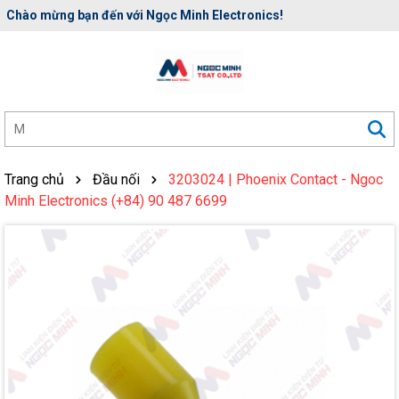
Chào mừng bạn đến với Ngọc Minh Electronics!
Rất nhiều ưu đãi và chương trình khuyến mãi đang chờ đợi bạn
Trang chủ
Đầu nối
3203024 | Phoenix Contact - Ngoc
Minh Electronics (+84) 90 487 6699
Mã giảm giá: