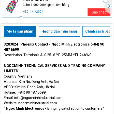
Giảm 1.000.000đ giá trị đơn hàng
HSD: 1/1/2024
Sao chép
Mô tả sản phẩm
Hướng dẫn mua hàng
Chính sách bảo h
3203024 | Phoenix Contact - Ngoc Minh Electronics (+84) 90
487 6699
Description: Terminals AI 0 25- 6 YE .25MM YEL 24AWG
NGOCMINH TECHNICAL SERVICES AND TRADING COMPANY
LIMITED
Country: Vietnam
Address: Kim No, Dong Anh, Ha Noi
VPGD: Kim No, Dong Anh, Hà Noi
Hotline: (+84) 90 487 6699
Email: info@ngocminhindustrial.com
Wedsite: ngocminhindustrial.com
"
Ngoc Minh Electronics -
Bringing satisfaction to customers."