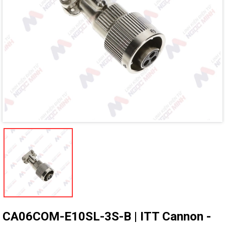
Mã giảm giá:
Ngày hết hạn:
Điều kiện:
CA06COM-E10SL-3S-B | ITT Cannon -