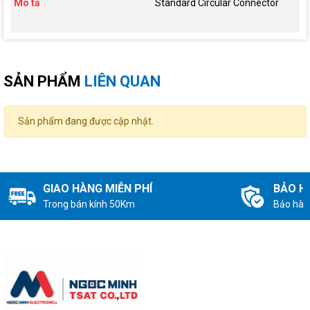
Mô tả
Standard Circular Connector
SẢN PHẨM
LIÊN QUAN
Sản phẩm đang được cập nhật.
GIAO HÀNG MIỄN PHÍ
BẢO H
Trong bán kính 50Km
Bảo hàn