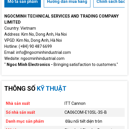
Mô tả sản phẩm
Hướng dẫn mua hàng
Chính sách bảo h
NGOCMINH TECHNICAL SERVICES AND TRADING COMPANY
LIMITED
Country: Vietnam
Address: Kim No, Dong Anh, Ha Noi
VPGD: Kim No, Dong Anh, Hà Noi
Hotline: (+84) 90 487 6699
Email: info@ngocminhindustrial.com
Wedsite: ngocminhindustrial.com
"
Ngoc Minh Electronics -
Bringing satisfaction to customers."
THÔNG SỐ
KỸ THUẬT
Nhà sản xuất
ITT Cannon
Số nhà sản xuất
CA06COM-E10SL-3S-B
Danh mục sản phẩm
Đầu nối tiết diện tròn