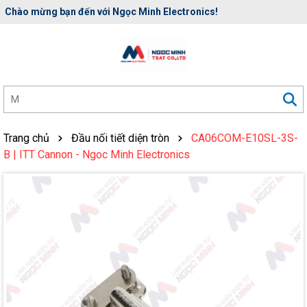
Chào mừng bạn đến với Ngọc Minh Electronics!
Rất nhiều ưu đãi và chương trình khuyến mãi đang chờ đợi bạn
Trang chủ
Đầu nối tiết diện tròn
CA06COM-E10SL-3S-
B | ITT Cannon - Ngoc Minh Electronics