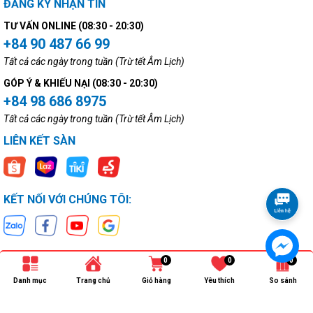
ĐĂNG KÝ NHẬN TIN
TƯ VẤN ONLINE (08:30 - 20:30)
+84 90 487 66 99
Tất cả các ngày trong tuần (Trừ tết Âm Lịch)
GÓP Ý & KHIẾU NẠI (08:30 - 20:30)
+84 98 686 8975
Tất cả các ngày trong tuần (Trừ tết Âm Lịch)
LIÊN KẾT SÀN
KẾT NỐI VỚI CHÚNG TÔI:
0
0
0
Danh mục
Trang chủ
Giỏ hàng
Yêu thích
So sánh
Bản quyền thuộc về
Ngọc Minh Electronics
.
Cung cấp bởi
Sapo