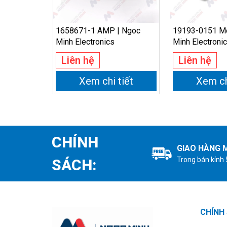
1658671-1 AMP | Ngoc
19193-0151 Mo
Minh Electronics
Minh Electroni
Liên hệ
Liên hệ
Xem chi tiết
Xem ch
CHÍNH
GIAO HÀNG M
Trong bán kính
SÁCH:
CHÍNH