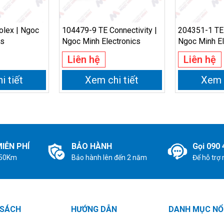
lex | Ngoc
104479-9 TE Connectivity |
204351-1 TE 
cs
Ngoc Minh Electronics
Ngoc Minh El
Liên hệ
Liên hệ
i tiết
Xem chi tiết
Xem c
IỄN PHÍ
BẢO HÀNH
Gọi 090 
 50Km
Bảo hành lên đến 2 năm
Để hỗ trợ
 SÁCH
HƯỚNG DẪN
DANH MỤC NỔ