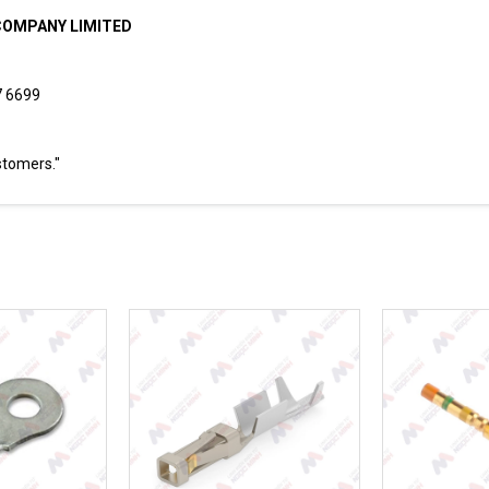
COMPANY LIMITED
87 6699
stomers."