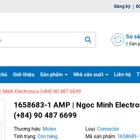
ờ đợi bạn
Đăng ký
Đ
So s
0
Sản 
chủ
Giới thiệu
Sản phẩm
Nhà sản xuất
Liên hệ
T
Minh Electronics (+84) 90 487 6699
Mã giảm giá:
1658683-1 AMP | Ngoc Minh Electro
(+84) 90 487 6699
Ngày hết hạn:
Điều kiện:
Thương hiệu:
Molex
Loại:
Connector
Tình trạng:
Còn hàng
Mã sản phẩm:
1658683-