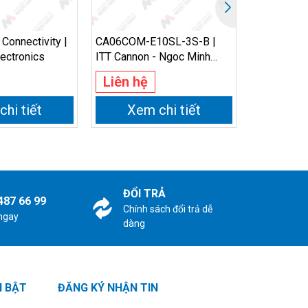
Connectivity |
CA06COM-E10SL-3S-B |
L14-5 JST 
ectronics
ITT Cannon - Ngoc Minh
Ngoc Minh 
Electronics
Liên hệ
Liên hệ
hi tiết
Xem chi tiết
Xem
ĐỔI TRẢ
487 66 99
Chính sách đổi trả dễ
 ngay
dàng
I BẬT
ĐĂNG KÝ NHẬN TIN