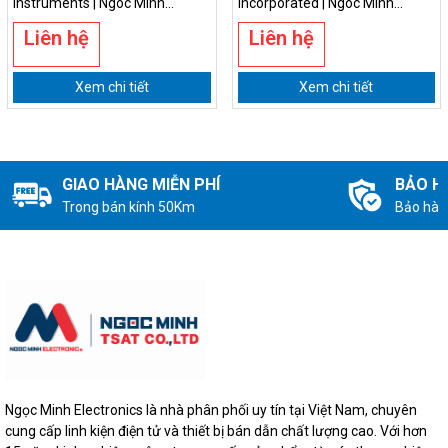
Instruments | Ngoc Minh
Incorporated | Ngoc Minh
Electronics
Electronics
Liên hệ
Liên hệ
Xem chi tiết
Xem chi tiết
GIAO HÀNG MIỄN PHÍ
BẢO H
Trong bán kính 50Km
Bảo hàn
Ngọc Minh Electronics là nhà phân phối uy tín tại Việt Nam, chuyên
cung cấp linh kiện điện tử và thiết bị bán dẫn chất lượng cao. Với hơn