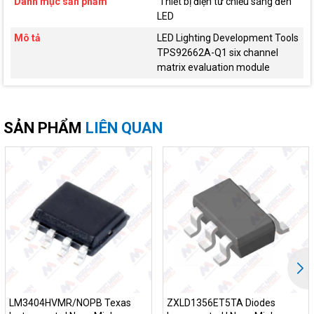
Danh mục sản phẩm
Thiết bị điện tử chiếu sáng đèn
LED
Mô tả
LED Lighting Development Tools
TPS92662A-Q1 six channel
matrix evaluation module
SẢN PHẨM
LIÊN QUAN
LM3404HVMR/NOPB Texas
ZXLD1356ET5TA Diodes