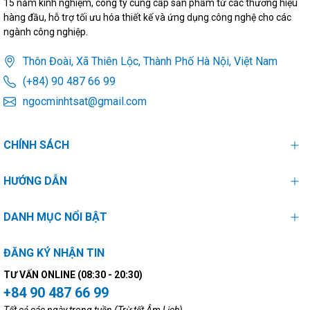
15 năm kinh nghiệm, công ty cung cấp sản phẩm từ các thương hiệu
hàng đầu, hỗ trợ tối ưu hóa thiết kế và ứng dụng công nghệ cho các
ngành công nghiệp.
Thôn Đoài, Xã Thiên Lộc, Thành Phố Hà Nội, Việt Nam
(+84) 90 487 66 99
ngocminhtsat@gmail.com
CHÍNH SÁCH
HƯỚNG DẪN
DANH MỤC NỔI BẬT
ĐĂNG KÝ NHẬN TIN
TƯ VẤN ONLINE (08:30 - 20:30)
+84 90 487 66 99
Tất cả các ngày trong tuần (Trừ tết Âm Lịch)