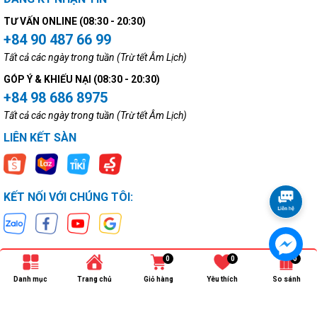
TƯ VẤN ONLINE (08:30 - 20:30)
+84 90 487 66 99
Tất cả các ngày trong tuần (Trừ tết Âm Lịch)
GÓP Ý & KHIẾU NẠI (08:30 - 20:30)
+84 98 686 8975
Tất cả các ngày trong tuần (Trừ tết Âm Lịch)
LIÊN KẾT SÀN
KẾT NỐI VỚI CHÚNG TÔI:
0
0
0
Danh mục
Trang chủ
Giỏ hàng
Yêu thích
So sánh
Bản quyền thuộc về
Ngọc Minh Electronics
.
Cung cấp bởi
Sapo