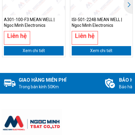
A301-100-F3 MEAN WELL |
ISI-501-224B MEAN WELL |
Ngoc Minh Electronics
Ngoc Minh Electronics
Liên hệ
Liên hệ
Xem chi tiết
Xem chi tiết
GIAO HÀNG MIỄN PHÍ
BẢO H
Trong bán kính 50Km
Bảo hàn