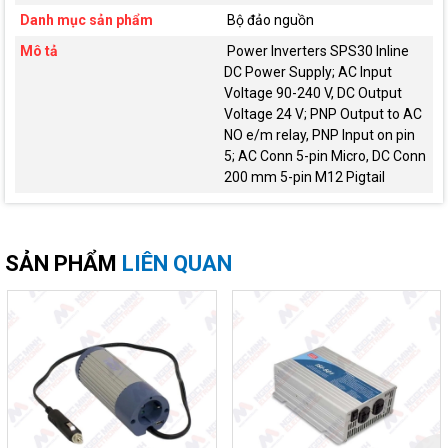
Danh mục sản phẩm
Bộ đảo nguồn
Mô tả
Power Inverters SPS30 Inline
DC Power Supply; AC Input
Voltage 90-240 V, DC Output
Voltage 24 V; PNP Output to AC
NO e/m relay, PNP Input on pin
5; AC Conn 5-pin Micro, DC Conn
200 mm 5-pin M12 Pigtail
SẢN PHẨM
LIÊN QUAN