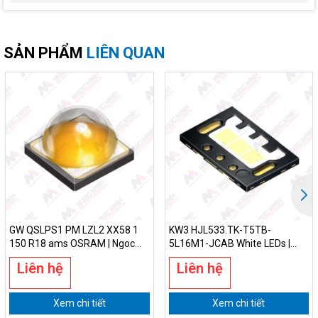
SẢN PHẨM
LIÊN QUAN
GW QSLPS1 PM LZL2 XX58 1
KW3 HJL533.TK-T5TB-
150 R18 ams OSRAM | Ngoc
5L16M1-JCAB White LEDs |
Minh Electronics
Ngoc Minh Electronics
Liên hệ
Liên hệ
Xem chi tiết
Xem chi tiết