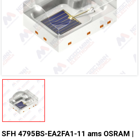
Mã giảm giá:
Ngày hết hạn:
Điều kiện:
SFH 4795BS-EA2FA1-11 ams OSRAM |