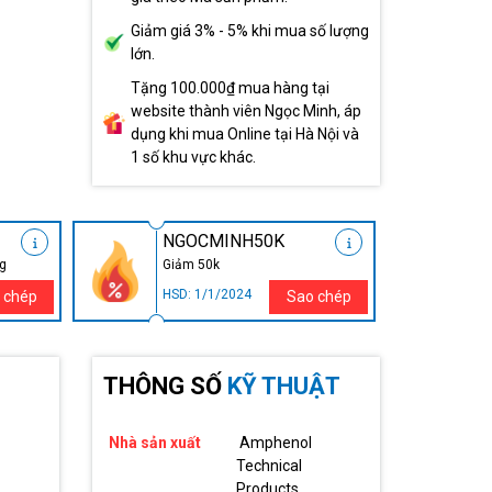
Giảm giá 3% - 5% khi mua số lượng
lớn.
Tặng 100.000₫ mua hàng tại
website thành viên Ngọc Minh, áp
dụng khi mua Online tại Hà Nội và
1 số khu vực khác.
NGOCMINH50K
ng
Giảm 50k
HSD: 1/1/2024
 chép
Sao chép
THÔNG SỐ
KỸ THUẬT
Nhà sản xuất
Amphenol
Technical
Products