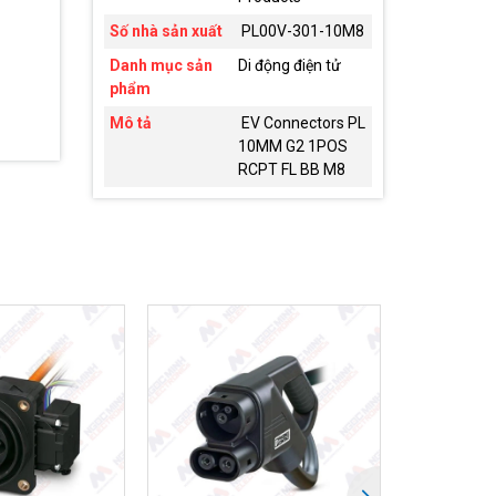
Số nhà sản xuất
PL00V-301-10M8
Danh mục sản
Di động điện tử
phẩm
Mô tả
EV Connectors PL
10MM G2 1POS
RCPT FL BB M8