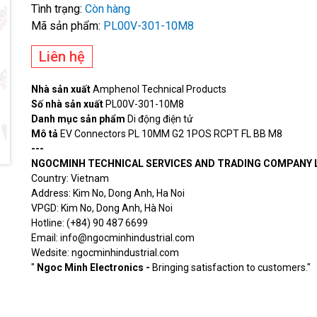
Tình trạng:
Còn hàng
Mã sản phẩm:
PL00V-301-10M8
Liên hệ
Nhà sản xuất
Amphenol Technical Products
Số nhà sản xuất
PL00V-301-10M8
Danh mục sản phẩm
Di động điện tử
Mô tả
EV Connectors PL 10MM G2 1POS RCPT FL BB M8
---
NGOCMINH TECHNICAL SERVICES AND TRADING COMPANY 
Country: Vietnam
Address: Kim No, Dong Anh, Ha Noi
VPGD: Kim No, Dong Anh, Hà Noi
Hotline: (+84) 90 487 6699
Email: info@ngocminhindustrial.com
Wedsite: ngocminhindustrial.com
"
Ngoc Minh Electronics -
Bringing satisfaction to customers."