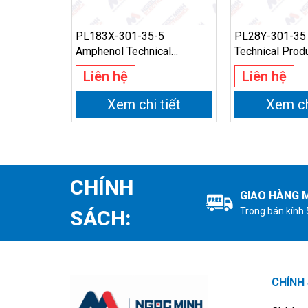
PL183X-301-35-5
PL28Y-301-35
Amphenol Technical
Technical Prod
Products | Ngoc Minh
Minh Electroni
Liên hệ
Liên hệ
Electronics
Xem chi tiết
Xem ch
CHÍNH
GIAO HÀNG M
Trong bán kính
SÁCH:
CHÍNH