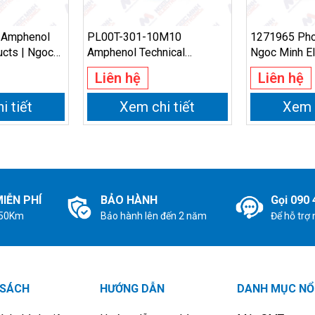
 Amphenol
PL00T-301-10M10
1271965 Phoe
ucts | Ngoc
Amphenol Technical
Ngoc Minh El
cs
Products | Ngoc Minh
Liên hệ
Liên hệ
Electronics
i tiết
Xem chi tiết
Xem c
IỄN PHÍ
BẢO HÀNH
Gọi 090 
 50Km
Bảo hành lên đến 2 năm
Để hỗ trợ
 SÁCH
HƯỚNG DẪN
DANH MỤC NỔ