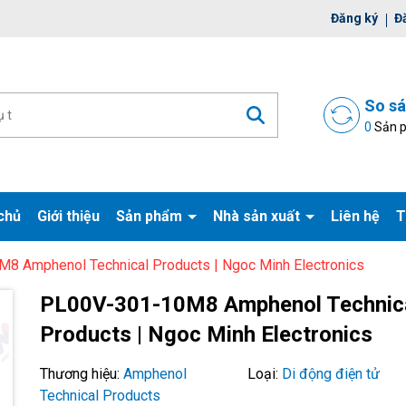
ờ đợi bạn
Đăng ký
Đ
So s
0
Sản 
chủ
Giới thiệu
Sản phẩm
Nhà sản xuất
Liên hệ
T
8 Amphenol Technical Products | Ngoc Minh Electronics
Mã giảm giá:
PL00V-301-10M8 Amphenol Technic
Products | Ngoc Minh Electronics
Ngày hết hạn:
Điều kiện:
Thương hiệu:
Amphenol
Loại:
Di động điện tử
Technical Products