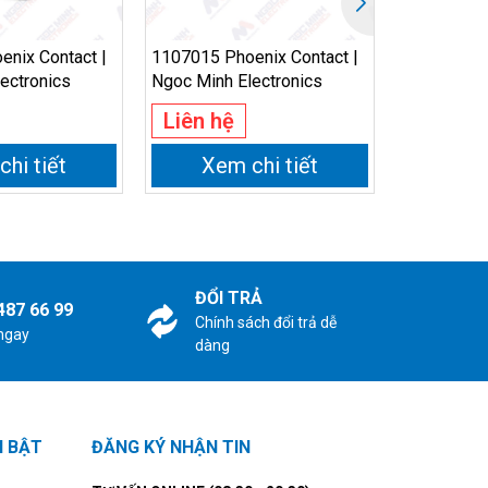
nix Contact |
1107015 Phoenix Contact |
PL18X-301
ectronics
Ngoc Minh Electronics
Amphenol T
Products |
Liên hệ
Liên hệ
Electronics
hi tiết
Xem chi tiết
Xem
ĐỔI TRẢ
487 66 99
Chính sách đổi trả dễ
 ngay
dàng
I BẬT
ĐĂNG KÝ NHẬN TIN