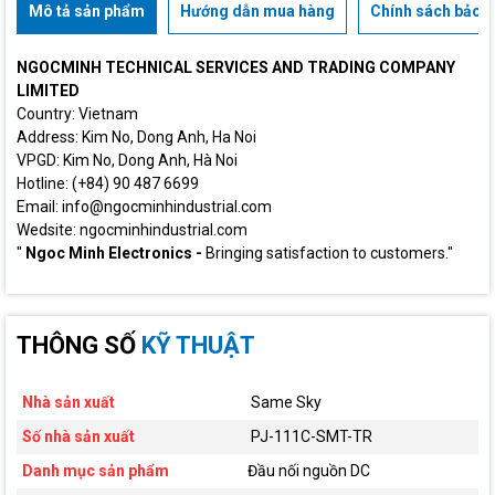
Mô tả sản phẩm
Hướng dẫn mua hàng
Chính sách bảo h
NGOCMINH TECHNICAL SERVICES AND TRADING COMPANY
LIMITED
Country: Vietnam
Address: Kim No, Dong Anh, Ha Noi
VPGD: Kim No, Dong Anh, Hà Noi
Hotline: (+84) 90 487 6699
Email: info@ngocminhindustrial.com
Wedsite: ngocminhindustrial.com
"
Ngoc Minh Electronics -
Bringing satisfaction to customers."
THÔNG SỐ
KỸ THUẬT
Nhà sản xuất
Same Sky
Số nhà sản xuất
PJ-111C-SMT-TR
Danh mục sản phẩm
Đầu nối nguồn DC