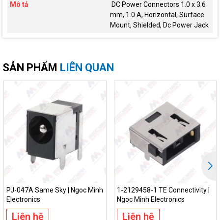
Mô tả
DC Power Connectors 1.0 x 3.6
mm, 1.0 A, Horizontal, Surface
Mount, Shielded, Dc Power Jack
SẢN PHẨM
LIÊN QUAN
PJ-047A Same Sky | Ngoc Minh
1-2129458-1 TE Connectivity |
Electronics
Ngoc Minh Electronics
Liên hệ
Liên hệ