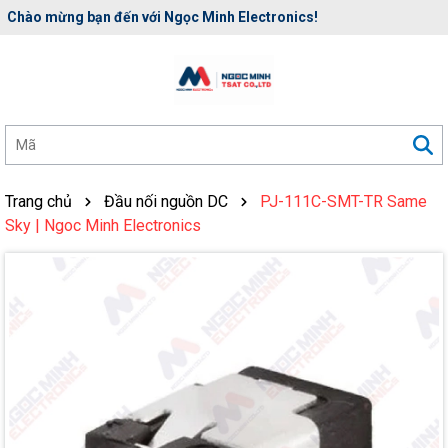
Chào mừng bạn đến với Ngọc Minh Electronics!
Rất nhiều ưu đãi và chương trình khuyến mãi đang chờ đợi bạn
Trang chủ
Đầu nối nguồn DC
PJ-111C-SMT-TR Same
Sky | Ngoc Minh Electronics