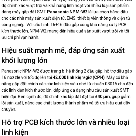
độ chính xác vượt trội và khả năng linh hoạt với nhiều loại sản phẩm,
dòng máy gắp đặt SMT
Panasonic NPM-W2
là lựa chọn hàng đầu
cho các nhà máy sản xuất điện tử, EMS, thiết bị viễn thông và điện tử
công nghiệp. Với cấu hình 16+16 đầu gắp cùng khả năng xử lý PCB
kích thước lớn, NPM-W2 mang đến hiệu quả sản xuất vượt trội và tối
ưu chi phí vận hành.
Hiệu suất mạnh mẽ, đáp ứng sản xuất
khối lượng lớn
Panasonic NPM-W2 được trang bị hệ thống 2 đầu gắp, hỗ trợ đầu gắp
16 nozzle với tốc độ lên tới
42.000 linh kiện/giờ (CPH)
. Máy có khả
năng gắp đặt chính xác các linh kiện siêu nhỏ từ chuẩn 03015 cho đến
các linh kiện kích thước lớn, đáp ứng đa dạng nhu cầu sản xuất SMT
hiện đại. Bên cạnh đó, độ chính xác lắp đặt đạt tới
±40 μm
, giúp giảm
lỗi sản xuất, nâng cao chất lượng thành phẩm và tối ưu hiệu quả dây
chuyền.
Hỗ trợ PCB kích thước lớn và nhiều loại
linh kiện