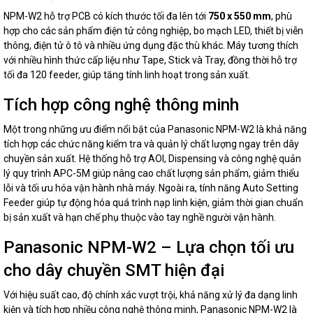
NPM-W2 hỗ trợ PCB có kích thước tối đa lên tới
750 x 550 mm
, phù
hợp cho các sản phẩm điện tử công nghiệp, bo mạch LED, thiết bị viễn
thông, điện tử ô tô và nhiều ứng dụng đặc thù khác. Máy tương thích
với nhiều hình thức cấp liệu như Tape, Stick và Tray, đồng thời hỗ trợ
tối đa 120 feeder, giúp tăng tính linh hoạt trong sản xuất.
Tích hợp công nghệ thông minh
Một trong những ưu điểm nổi bật của Panasonic NPM-W2 là khả năng
tích hợp các chức năng kiểm tra và quản lý chất lượng ngay trên dây
chuyền sản xuất. Hệ thống hỗ trợ AOI, Dispensing và công nghệ quản
lý quy trình APC-5M giúp nâng cao chất lượng sản phẩm, giảm thiểu
lỗi và tối ưu hóa vận hành nhà máy.
Ngoài ra, tính năng Auto Setting
Feeder giúp tự động hóa quá trình nạp linh kiện, giảm thời gian chuẩn
bị sản xuất và hạn chế phụ thuộc vào tay nghề người vận hành.
Panasonic NPM-W2 – Lựa chọn tối ưu
cho dây chuyền SMT hiện đại
Với hiệu suất cao, độ chính xác vượt trội, khả năng xử lý đa dạng linh
kiện và tích hợp nhiều công nghệ thông minh, Panasonic NPM-W2 là