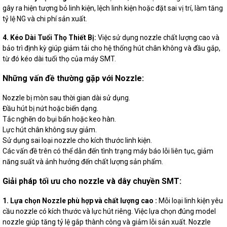
gây ra hiện tượng bỏ linh kiện, lệch linh kiện hoặc đặt sai vị trí, làm tăng
tỷ lệ NG và chi phí sản xuất.
4. Kéo Dài Tuổi Thọ Thiết Bị:
Việc sử dụng nozzle chất lượng cao và
bảo trì định kỳ giúp giảm tải cho hệ thống hút chân không và đầu gắp,
từ đó kéo dài tuổi thọ của máy SMT.
Những vấn đề thường gặp với Nozzle:
Nozzle bị mòn sau thời gian dài sử dụng.
Đầu hút bị nứt hoặc biến dạng.
Tắc nghẽn do bụi bẩn hoặc keo hàn.
Lực hút chân không suy giảm.
Sử dụng sai loại nozzle cho kích thước linh kiện.
Các vấn đề trên có thể dẫn đến tình trạng máy báo lỗi liên tục, giảm
năng suất và ảnh hưởng đến chất lượng sản phẩm.
Giải pháp tối ưu cho nozzle và dây chuyền SMT:
1. Lựa chọn Nozzle phù hợp và chất lượng cao :
Mỗi loại linh kiện yêu
cầu nozzle có kích thước và lực hút riêng. Việc lựa chọn đúng model
nozzle giúp tăng tỷ lệ gắp thành công và giảm lỗi sản xuất. Nozzle