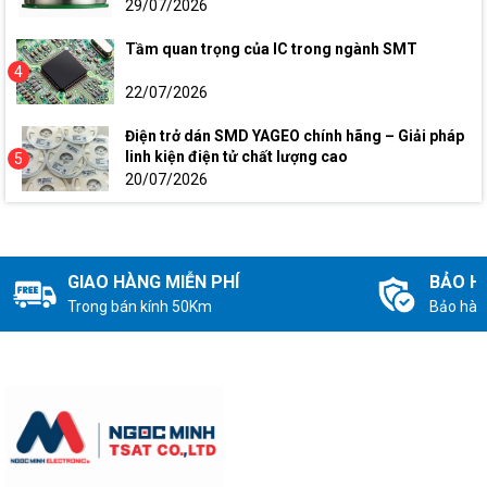
29/07/2026
Tầm quan trọng của IC trong ngành SMT
4
22/07/2026
Điện trở dán SMD YAGEO chính hãng – Giải pháp
linh kiện điện tử chất lượng cao
5
20/07/2026
GIAO HÀNG MIỄN PHÍ
BẢO H
Trong bán kính 50Km
Bảo hàn