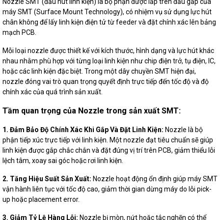
Nozzle SMT (đầu hút linh kiện) là bộ phận được lắp trên đầu gắp của
máy SMT (Surface Mount Technology), có nhiệm vụ sử dụng lực hút
chân không để lấy linh kiện điện tử từ feeder và đặt chính xác lên bảng
mạch PCB.
Mỗi loại nozzle được thiết kế với kích thước, hình dạng và lực hút khác
nhau nhằm phù hợp với từng loại linh kiện như chip điện trở, tụ điện, IC,
hoặc các linh kiện đặc biệt. Trong một dây chuyền SMT hiện đại,
nozzle đóng vai trò quan trọng quyết định trực tiếp đến tốc độ và độ
chính xác của quá trình sản xuất.
Tầm quan trọng của Nozzle trong sản xuất SMT:
1. Đảm Bảo Độ Chính Xác Khi Gắp Và Đặt Linh Kiện:
Nozzle là bộ
phận tiếp xúc trực tiếp với linh kiện. Một nozzle đạt tiêu chuẩn sẽ giúp
linh kiện được gắp chắc chắn và đặt đúng vị trí trên PCB, giảm thiểu lỗi
lệch tâm, xoay sai góc hoặc rơi linh kiện.
2. Tăng Hiệu Suất Sản Xuất:
Nozzle hoạt động ổn định giúp máy SMT
vận hành liên tục với tốc độ cao, giảm thời gian dừng máy do lỗi pick-
up hoặc placement error.
3. Giảm Tỷ Lệ Hàng Lỗi:
Nozzle bị mòn, nứt hoặc tắc nghẽn có thể