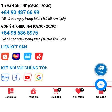
TƯ VẤN ONLINE (08:30 - 20:30)
+84 90 487 66 99
Tất cả các ngày trong tuần (Trừ tết Âm Lịch)
GÓP Ý & KHIẾU NẠI (08:30 - 20:30)
+84 98 686 8975
Tất cả các ngày trong tuần (Trừ tết Âm Lịch)
LIÊN KẾT SÀN
KẾT NỐI VỚI CHÚNG TÔI:
0
0
0
Danh mục
Trang chủ
Giỏ hàng
Yêu thích
So sánh
Bản quyền thuộc về
Ngọc Minh Electronics
.
Cung cấp bởi
Sapo