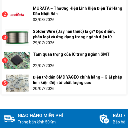
MURATA – Thương Hiệu Linh Kiện Điện Tử Hàng
Đầu Nhật Bản
2
03/08/2026
Solder Wire (Dây hàn thiếc) là gì? Đặc điểm,
phân loại và ứng dụng trong ngành điện tử
3
29/07/2026
Tầm quan trọng của IC trong ngành SMT
4
22/07/2026
Điện trở dán SMD YAGEO chính hãng – Giải pháp
linh kiện điện tử chất lượng cao
5
20/07/2026
GIAO HÀNG MIỄN PHÍ
BẢO H
Trong bán kính 50Km
Bảo hàn