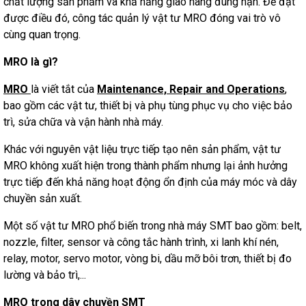
chất lượng sản phẩm và khả năng giao hàng đúng hạn. Để đạt
được điều đó, công tác quản lý vật tư MRO đóng vai trò vô
cùng quan trọng.
MRO là gì?
MRO
là viết tắt của
Maintenance, Repair and Operations
,
bao gồm các vật tư, thiết bị và phụ tùng phục vụ cho việc bảo
trì, sửa chữa và vận hành nhà máy.
Khác với nguyên vật liệu trực tiếp tạo nên sản phẩm, vật tư
MRO không xuất hiện trong thành phẩm nhưng lại ảnh hưởng
trực tiếp đến khả năng hoạt động ổn định của máy móc và dây
chuyền sản xuất.
Một số vật tư MRO phổ biến trong nhà máy SMT bao gồm: belt,
nozzle, filter, sensor và công tắc hành trình, xi lanh khí nén,
relay, motor, servo motor, vòng bi, dầu mỡ bôi trơn, thiết bị đo
lường và bảo trì,...
MRO trong dây chuyền SMT