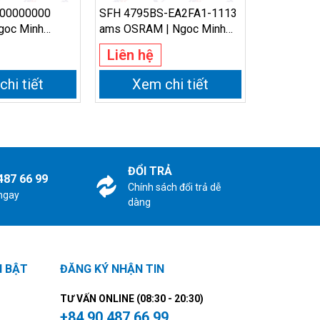
00000000
SFH 4795BS-EA2FA1-1113
CLM2D-BC
goc Minh
ams OSRAM | Ngoc Minh
Cree LED |
Electronics
Electronics
Liên hệ
Liên hệ
hi tiết
Xem chi tiết
Xem
ĐỔI TRẢ
487 66 99
Chính sách đổi trả dễ
 ngay
dàng
I BẬT
ĐĂNG KÝ NHẬN TIN
TƯ VẤN ONLINE (08:30 - 20:30)
+84 90 487 66 99