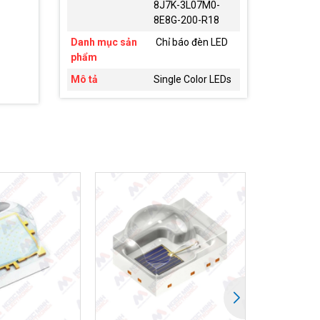
8J7K-3L07M0-
8E8G-200-R18
Danh mục sản
Chỉ báo đèn LED
phẩm
Mô tả
Single Color LEDs