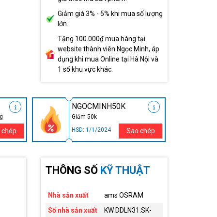
Giảm giá 3% - 5% khi mua số lượng
lớn.
Tặng 100.000₫ mua hàng tại
website thành viên Ngọc Minh, áp
dụng khi mua Online tại Hà Nội và
1 số khu vực khác.
NGOCMINH50K
ng
Giảm 50k
HSD: 1/1/2024
 chép
Sao chép
THÔNG SỐ
KỸ THUẬT
Nhà sản xuất
ams OSRAM
Số nhà sản xuất
KW DDLN31.SK-