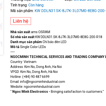
Tình trạng:
Còn hàng
Mã sản phẩm:
KW DDLN31.SK-8J7K-3L07M0-8E8G-200
Liên hệ
Nhà sản xuất
ams OSRAM
Số nhà sản xuất
KW DDLN31.SK-8J7K-3L07M0-8E8G-200-R18
Danh mục sản phẩm
Chỉ báo đèn LED
Mô tả
Single Color LEDs
---
NGOCMINH TECHNICAL SERVICES AND TRADING COMPANY 
Country: Vietnam
Address: Kim No, Dong Anh, Ha Noi
VPGD: Kim No, Dong Anh, Hà Noi
Hotline: (+84) 90 487 6699
Email: info@ngocminhindustrial.com
Wedsite: ngocminhindustrial.com
"
Ngoc Minh Electronics -
Bringing satisfaction to customers."