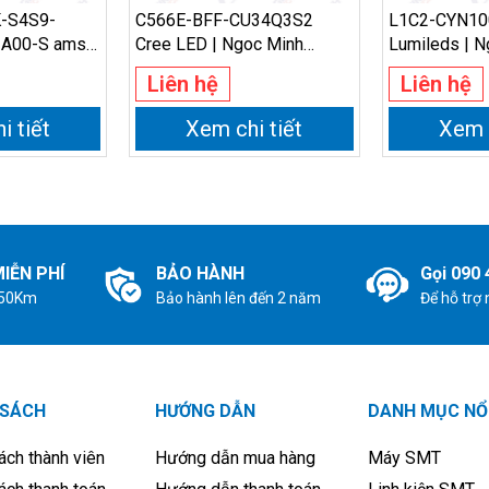
-S4S9-
C566E-BFF-CU34Q3S2
L1C2-CYN10
A00-S ams
Cree LED | Ngoc Minh
Lumileds | N
 Minh
Electronics
Electronics
Liên hệ
Liên hệ
i tiết
Xem chi tiết
Xem c
IỄN PHÍ
BẢO HÀNH
Gọi 090 
 50Km
Bảo hành lên đến 2 năm
Để hỗ trợ
 SÁCH
HƯỚNG DẪN
DANH MỤC NỔ
ách thành viên
Hướng dẫn mua hàng
Máy SMT