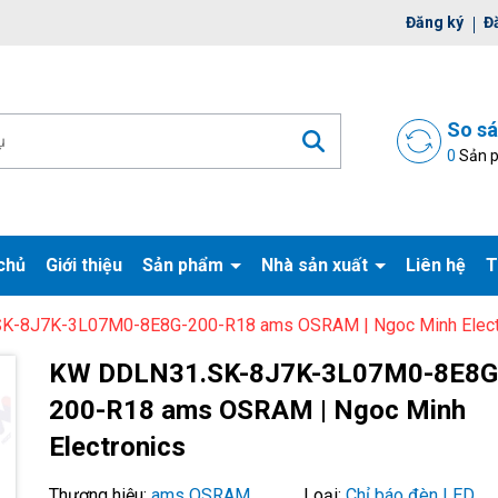
ờ đợi bạn
Đăng ký
Đ
So s
0
Sản 
chủ
Giới thiệu
Sản phẩm
Nhà sản xuất
Liên hệ
T
K-8J7K-3L07M0-8E8G-200-R18 ams OSRAM | Ngoc Minh Elect
Mã giảm giá:
KW DDLN31.SK-8J7K-3L07M0-8E8G
Ngày hết hạn:
200-R18 ams OSRAM | Ngoc Minh
Electronics
Điều kiện:
Thương hiệu:
ams OSRAM
Loại:
Chỉ báo đèn LED