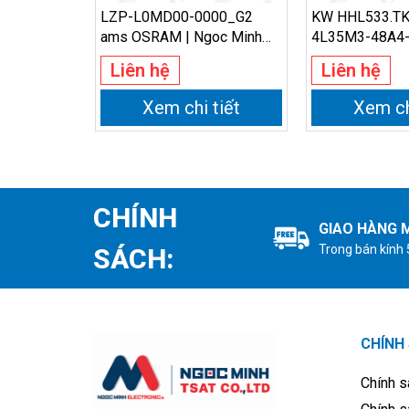
LZP-L0MD00-0000_G2
KW HHL533.TK
ams OSRAM | Ngoc Minh
4L35M3-48A4-
Electronics
OSRAM | Ngoc
Liên hệ
Liên hệ
Electronics
Xem chi tiết
Xem ch
CHÍNH
GIAO HÀNG M
Trong bán kính
SÁCH:
CHÍNH
Chính s