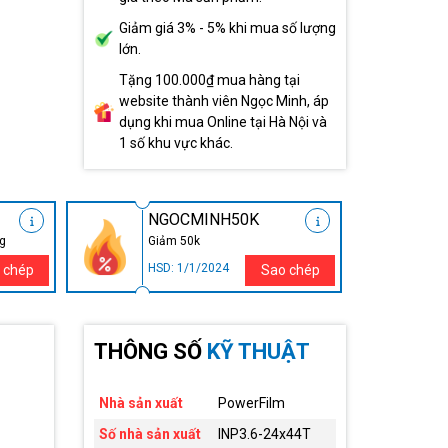
Giảm giá 3% - 5% khi mua số lượng
lớn.
Tặng 100.000₫ mua hàng tại
website thành viên Ngọc Minh, áp
dụng khi mua Online tại Hà Nội và
1 số khu vực khác.
NGOCMINH50K
ng
Giảm 50k
HSD: 1/1/2024
 chép
Sao chép
THÔNG SỐ
KỸ THUẬT
Nhà sản xuất
PowerFilm
Số nhà sản xuất
INP3.6-24x44T