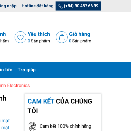
ăng nhập
Hotline đặt hàng:
(+84) 90 487 66 99
ánh
Yêu thích
Giỏ hàng
phẩm
0
Sản phẩm
0
Sản phẩm
in tức
Trợ giúp
nh Electronics
nh
CAM KẾT
CỦA CHÚNG
TÔI
g mặt
Cam kết 100% chính hãng
g mặt