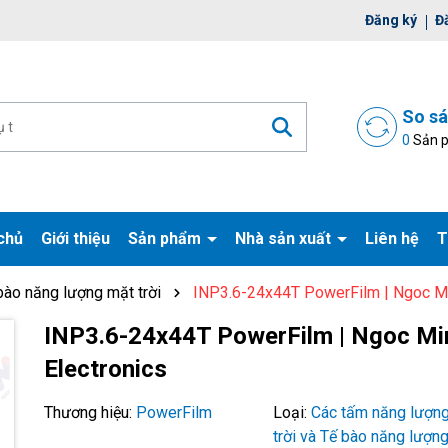
ờ đợi bạn
Đăng ký
Đ
So s
0
Sản 
chủ
Giới thiệu
Sản phẩm
Nhà sản xuất
Liên hệ
T
bào năng lượng mặt trời
INP3.6-24x44T PowerFilm | Ngoc Mi
Mã giảm giá:
INP3.6-24x44T PowerFilm | Ngoc Mi
Electronics
Ngày hết hạn:
Điều kiện:
Thương hiệu:
PowerFilm
Loại:
Các tấm năng lượn
trời và Tế bào năng lượn