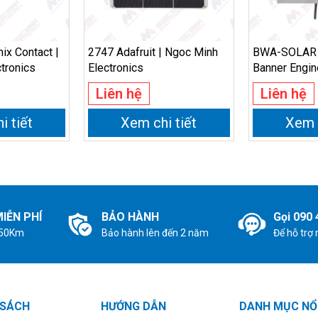
x Contact |
2747 Adafruit | Ngoc Minh
BWA-SOLAR
tronics
Electronics
Banner Engin
Minh Electro
Liên hệ
Liên hệ
i tiết
Xem chi tiết
Xem c
IỄN PHÍ
BẢO HÀNH
Gọi 090 
 50Km
Bảo hành lên đến 2 năm
Để hỗ trợ
 SÁCH
HƯỚNG DẪN
DANH MỤC NỔ