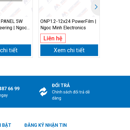
 PANEL 5W
ONP1.2-12x24 PowerFilm |
106990020
eering | Ngoc
Ngoc Minh Electronics
Ngoc Minh 
nics
Liên hệ
Liên hệ
hi tiết
Xem chi tiết
Xem
ĐỔI TRẢ
487 66 99
Chính sách đổi trả dễ
 ngay
dàng
I BẬT
ĐĂNG KÝ NHẬN TIN