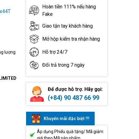
Hoàn tiền 111% nếu hàng
4x44T
Fake
Giao tận tay khách hàng
Mở hộp kiểm tra nhận hàng
Hỗ trợ 24/7
ng lượng
Đổi trả trong 7 ngày
LIMITED
Để được hỗ trợ. Hãy gọi:
(+84) 90 487 66 99
Khuyến mãi đặc biệt !!!
Áp dụng Phiếu quà tặng/ Mã giảm
giá theo Mã sản phẩm.