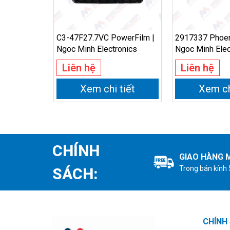
C3-47F27.7VC PowerFilm |
2917337 Phoeni
Ngoc Minh Electronics
Ngoc Minh Elec
Liên hệ
Liên hệ
Xem chi tiết
Xem ch
CHÍNH
GIAO HÀNG M
Trong bán kính
SÁCH:
CHÍNH