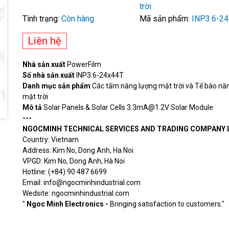
trời
Tình trạng:
Còn hàng
Mã sản phẩm:
INP3.6-2
Liên hệ
Nhà sản xuất
PowerFilm
Số nhà sản xuất
INP3.6-24x44T
Danh mục sản phẩm
Các tấm năng lượng mặt trời và Tế bào nă
mặt trời
Mô tả
Solar Panels & Solar Cells 3.3mA@1.2V Solar Module
---
NGOCMINH TECHNICAL SERVICES AND TRADING COMPANY 
Country: Vietnam
Address: Kim No, Dong Anh, Ha Noi
VPGD: Kim No, Dong Anh, Hà Noi
Hotline: (+84) 90 487 6699
Email: info@ngocminhindustrial.com
Wedsite: ngocminhindustrial.com
"
Ngoc Minh Electronics -
Bringing satisfaction to customers."