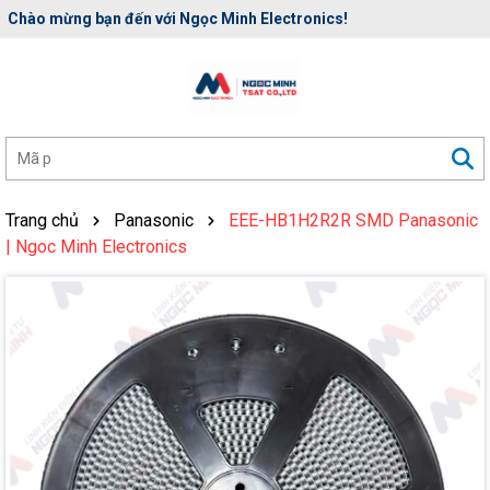
Chào mừng bạn đến với Ngọc Minh Electronics!
Rất nhiều ưu đãi và chương trình khuyến mãi đang chờ đợi bạn
Trang chủ
Panasonic
EEE-HB1H2R2R SMD Panasonic
| Ngoc Minh Electronics
Mã giảm giá: