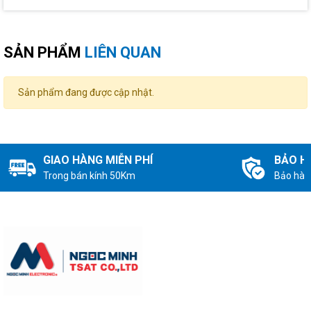
SẢN PHẨM
LIÊN QUAN
Sản phẩm đang được cập nhật.
GIAO HÀNG MIỄN PHÍ
BẢO H
Trong bán kính 50Km
Bảo hàn