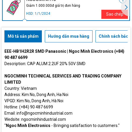
Giảm 1.000.000đ giá trị đơn hàng
HSD: 1/1/2024
Sao chép
Mô tả sản phẩm
Hướng dẫn mua hàng
Chính sách bảo h
EEE-HB1H2R2R SMD Panasonic | Ngoc Minh Electronics (+84)
90 487 6699
Description: CAP ALUM 2.2UF 20% 50V SMD
NGOCMINH TECHNICAL SERVICES AND TRADING COMPANY
LIMITED
Country: Vietnam
Address: Kim No, Dong Anh, Ha Noi
VPGD: Kim No, Dong Anh, Hà Noi
Hotline: (+84) 90 487 6699
Email: info@ngocminhindustrial.com
Wedsite: ngocminhindustrial.com
"
Ngoc Minh Electronics
- Bringing satisfaction to customers."