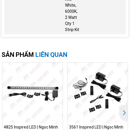
White,
6000K,
2 Watt
Qty 1
Strip Kit
SẢN PHẨM
LIÊN QUAN
4825 Inspired LED | Ngoc Minh
3561 Inspired LED | Ngoc Minh